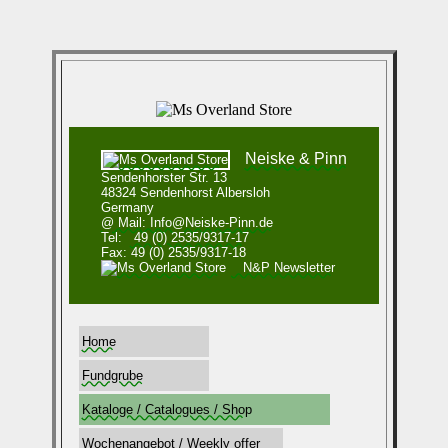
Neiske & Pinn
Sendenhorster Str. 13
48324 Sendenhorst Albersloh
Germany
@ Mail: Info@Neiske-Pinn.de
Tel:
49 (0) 2535/9317-17
Fax: 49 (0) 2535/9317-18
N&P Newsletter
Home
Fundgrube
Kataloge / Catalogues / Shop
Wochenangebot / Weekly offer