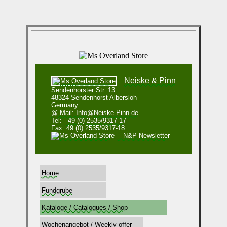
Neiske & Pinn
Sendenhorster Str. 13
48324 Sendenhorst Albersloh
Germany
@ Mail: Info@Neiske-Pinn.de
Tel:
49 (0) 2535/9317-17
Fax: 49 (0) 2535/9317-18
N&P Newsletter
Home
Fundgrube
Kataloge / Catalogues / Shop
Wochenangebot / Weekly offer