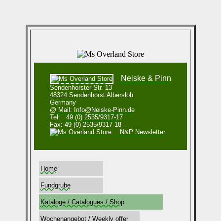
Neiske & Pinn
Sendenhorster Str. 13
48324 Sendenhorst Albersloh
Germany
@ Mail: Info@Neiske-Pinn.de
Tel:
49 (0) 2535/9317-17
Fax: 49 (0) 2535/9317-18
N&P Newsletter
Home
Fundgrube
Kataloge / Catalogues / Shop
Wochenangebot / Weekly offer