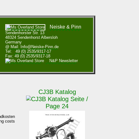
Neiske & Pinn
Sendenhorster Str. 13
48324 Sendenhorst Albersloh
Germany
@ Mail: Info@Neiske-Pinn.de
Tel:
49 (0) 2535/9317-17
Fax: 49 (0) 2535/9317-18
N&P Newsletter
CJ3B Katalog
Seite /
Page 24
sandkosten
ping costs