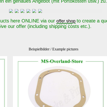
n ein genaues Angebot (mit Portokosten usw.) zu.
ducts here ONLINE via our
to create a qu
offer shop
ive our offer (including shipping costs etc.).
Beispielbilder / Example pictures