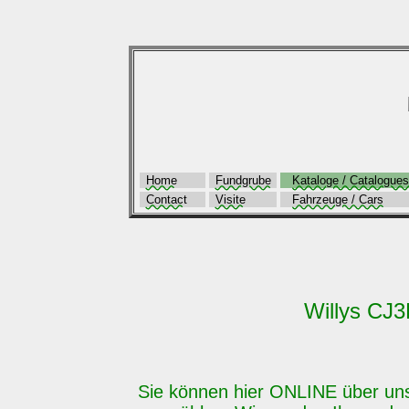
Home
Fundgrube
Kataloge / Catalogues
Contact
Visite
Fahrzeuge / Cars
Willys CJ3
Sie können hier ONLINE über u