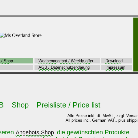
 / Shop
Wochenangebot / Weekly offer
Download
AGB / Datenschutzerklärung
Impressum
B Shop Preisliste / Price list
Alle Preise inkl. dt. MwSt., zzgl. Ver
All prices incl. German VAT., plus ship
nseren
die gewünschten Produkte
Angebots-Shop.