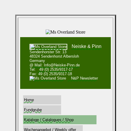
Neiske & Pinn
Sendenhorster Str. 13
48324 Sendenhorst Albersloh
Germany
@ Mail: Info@Neiske-Pinn.de
Tel:
49 (0) 2535/9317-17
Fax: 49 (0) 2535/9317-18
N&P Newsletter
Home
Fundgrube
Kataloge / Catalogues / Shop
Wochenangebot / Weekly offer