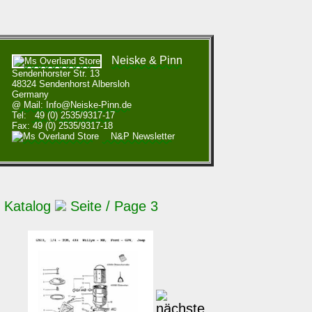
Neiske & Pinn
Sendenhorster Str. 13
48324 Sendenhorst Albersloh
Germany
@ Mail: Info@Neiske-Pinn.de
Tel:
49 (0) 2535/9317-17
Fax: 49 (0) 2535/9317-18
N&P Newsletter
 Katalog
Seite / Page 3