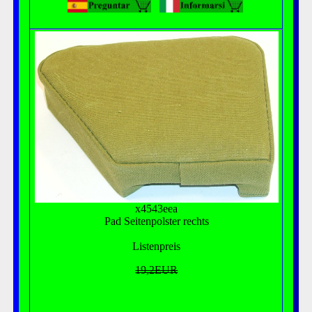
x4543eea
Pad Seitenpolster rechts
Listenpreis
19,2EUR