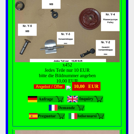
x452
Jedes Teile nur 10 EUR
bitte die Bildnummer angeben
10,00 EUR
10,00 EUR
Angebot / Offer