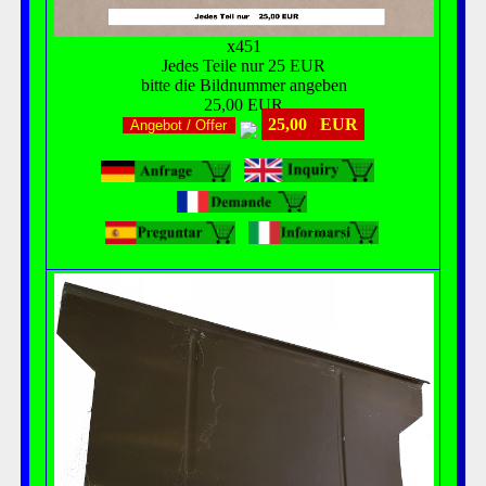
x451
Jedes Teile nur 25 EUR
bitte die Bildnummer angeben
25,00 EUR
25,00 EUR
Angebot / Offer