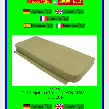
140,00 EUR
Angebot / Offer
3843Z
Pad Sitzpolster (Heckbank) M38, M38A1
46,82 EUR