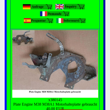
x380145
Plate Engine M38 M38A1 Motorhalteplatte gebraucht
40,00 EUR