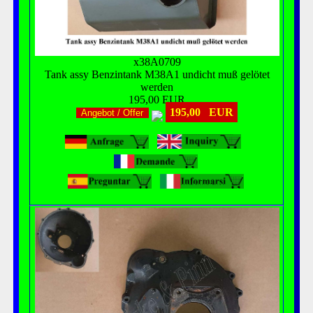
x38A0709
Tank assy Benzintank M38A1 undicht muß gelötet
werden
195,00 EUR
195,00 EUR
Angebot / Offer