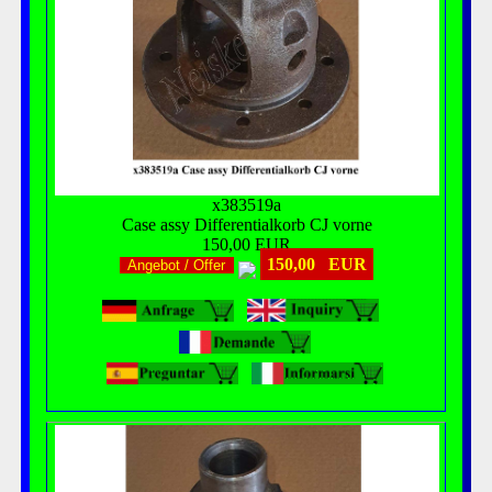
x383519a
Case assy Differentialkorb CJ vorne
150,00 EUR
150,00 EUR
Angebot / Offer