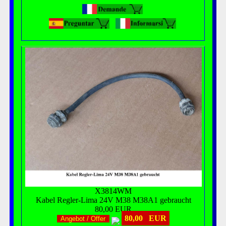
X3814WM
Kabel Regler-Lima 24V M38 M38A1 gebraucht
80,00 EUR
80,00 EUR
Angebot / Offer