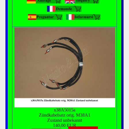
x38A5015a
Zündkabelsatz orig. M38A1
Zustand unbekannt
140,00 EUR