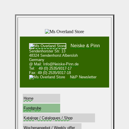
Neiske & Pinn
Sendenhorster Str. 13
48324 Sendenhorst Albersloh
Germany
@ Mail: Info@Neiske-Pinn.de
Tel:
49 (0) 2535/9317-17
Fax: 49 (0) 2535/9317-18
N&P Newsletter
Home
Fundgrube
Kataloge / Catalogues / Shop
Wochenangebot / Weekly offer