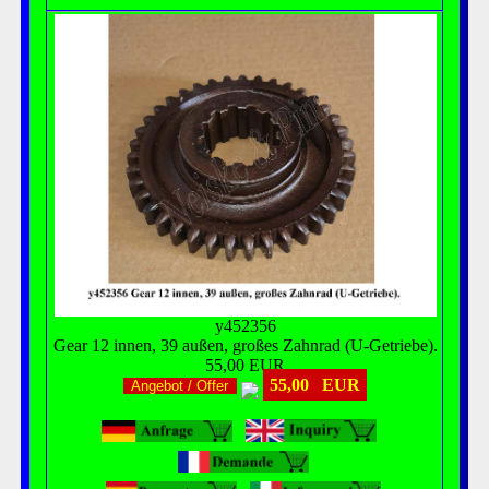
y452356
Gear 12 innen, 39 außen, großes Zahnrad (U-Getriebe).
55,00 EUR
55,00 EUR
Angebot / Offer