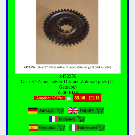
x452356
Gear 37 Zähne außen 11 innen Zahnrad groß (U-
Getriebe)
55,00 EUR
55,00 EUR
Angebot / Offer