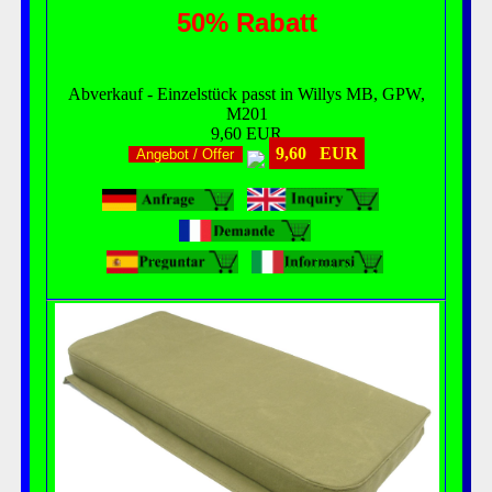
50% Rabatt
Abverkauf - Einzelstück passt in Willys MB, GPW,
M201
9,60 EUR
9,60 EUR
Angebot / Offer