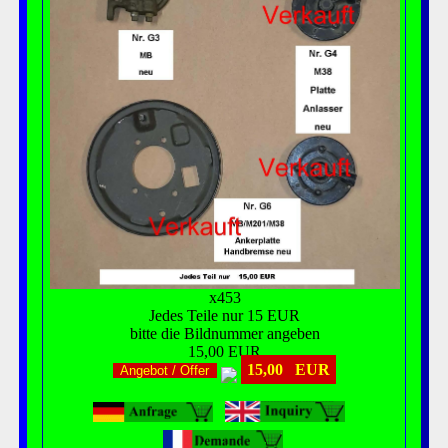
x453
Jedes Teile nur 15 EUR
bitte die Bildnummer angeben
15,00 EUR
15,00 EUR
Angebot / Offer