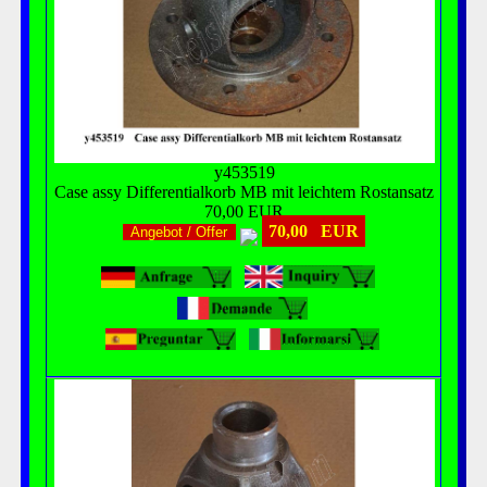
y453519
Case assy Differentialkorb MB mit leichtem Rostansatz
70,00 EUR
70,00 EUR
Angebot / Offer